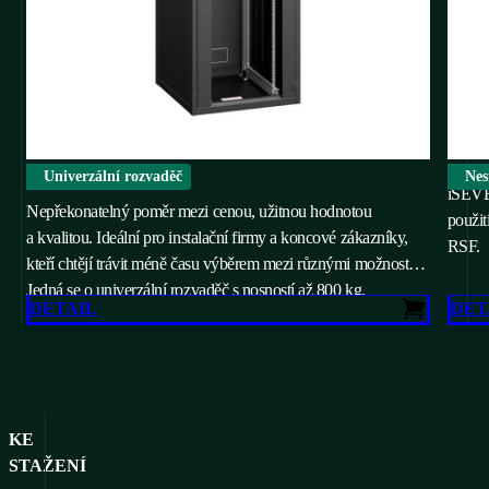
iSEVEN Ri7
iSEVE
Univerzální rozvaděč
Nes
iSEVE
Nepřekonatelný poměr mezi cenou, užitnou hodnotou
použit
a kvalitou. Ideální pro instalační firmy a koncové zákazníky,
RSF.
kteří chtějí trávit méně času výběrem mezi různými možnostmi.
Jedná se o univerzální rozvaděč s nosností až 800 kg.
DETAIL
DET
KE
STAŽENÍ