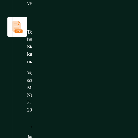
verze:
Technické
listy
Technický
list:
Standardní
kabelový
management
Velikost
souboru: 2,97
MB
Nahráno: 23.
2.
2025
STÁHNOUT:
ZOBRAZIT:
/
CS
CS
Jazykové
EN
,
FR