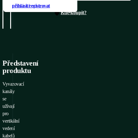
Přídáno do poptá
přihlásit/registrovat
Kde koupit?
Vertikální vyvazov
Přejít 
Představení
produktu
Vyvazovací
kanály
se
užívají
pro
vertikální
vedení
kabelů