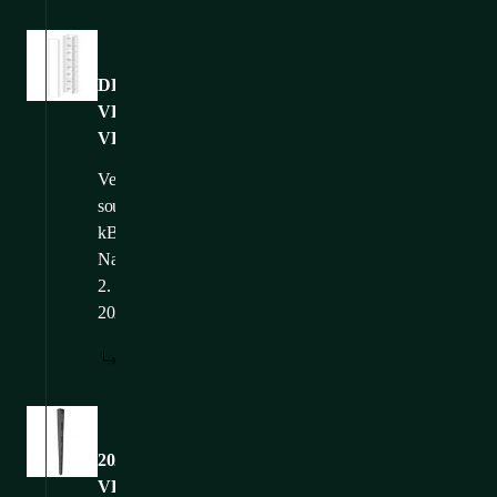
Obrázky
DP-
VP-
VR_stencil_drawing
Velikost
souboru: 30,08
kB
Nahráno: 24.
2.
2025
STÁHNOUT
Obrázky
20210506155958DP-
VP-