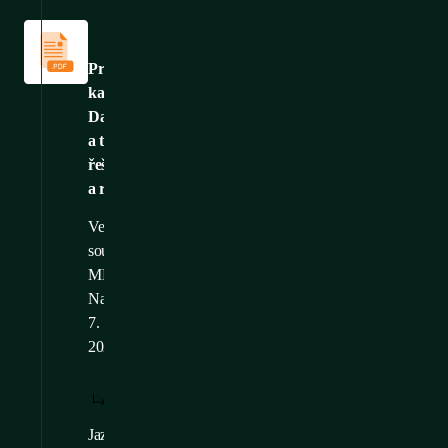
Katalogy
a
brožury
Produktový
katalog:
Datová
a telekomunikační
řešení
a rozvaděče
Velikost
souboru: 54,01
MB
Nahráno: 24.
7.
2026
STÁHNOUT:
ZOBRAZIT:
/
CS
CS
Jazykové
EN
,
FR
,
DE