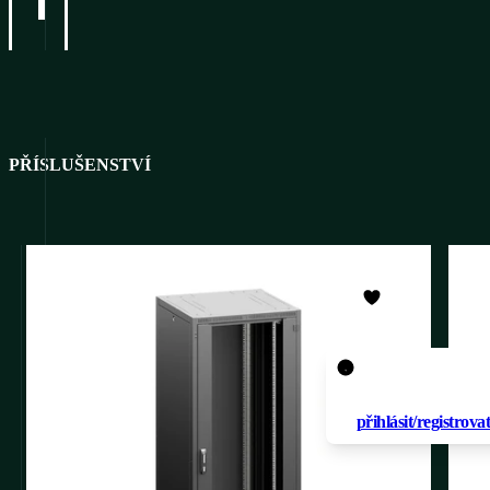
PŘÍSLUŠENSTVÍ
Pro přidání produ
oblíbených je nutné
přihlásit/registrova