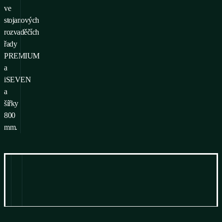
ve
stojanových
rozvaděčích
řady
PREMIUM
a
iSEVEN
a
šířky
800
mm.
Informace
Ke stažení