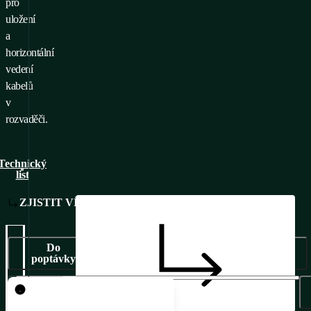
pro
uložení
a
horizontální
vedení
kabelů
v
rozvaděči.
Technický
list
ZJISTIT VÍCE
Do
poptávky
Pro přidání produktu do
poptávky je nutné se