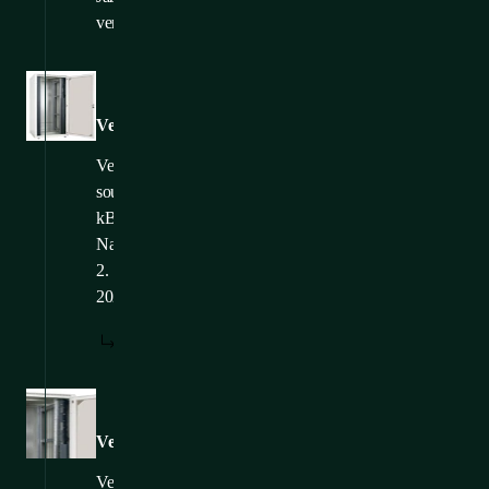
verze:
Obrázky
Vertical_wire_managment_panels_detail
Velikost
souboru: 36,22
kB
Nahráno: 24.
2.
2025
STÁHNOUT
Obrázky
Vertical_wire_management_panels_inside_of_rack
Velikost