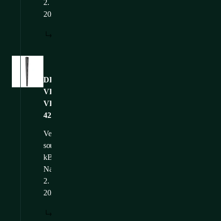
2.
2025
STÁHNOUT
Obrázky
DP-
VP-
VR-
42
Velikost
souboru: 75,18
kB
Nahráno: 24.
2.
2025
STÁHNOUT