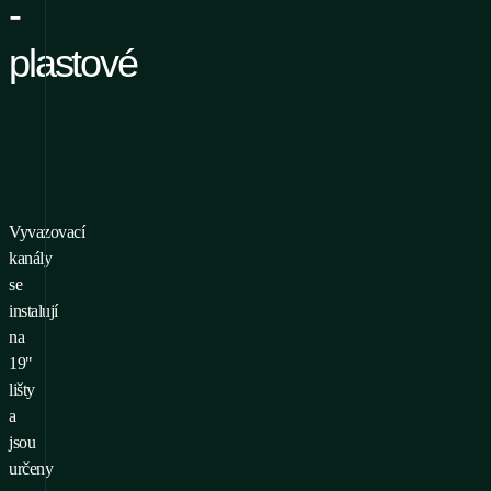
-
plastové
Vyvazovací
o přidání produktu do
kanály
líbených je nutné se
se
ihlásit/registrovat
instalují
na
19"
lišty
a
jsou
určeny