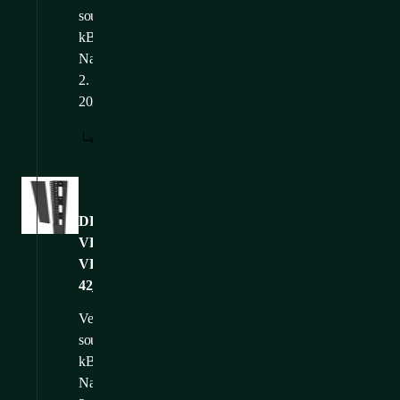
souboru: 50,15
kB
Nahráno: 24.
2.
2025
STÁHNOUT
Obrázky
DP-
VP-
VR-
42_black_detail
Velikost
souboru: 48,19
kB
Nahráno: 24.