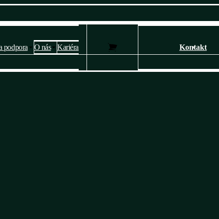
a podpora
O nás
Kariéra
Kontakt
Nastavení soukromí a cookies 🍪
Webové stránky používají k poskytování služeb, personalizaci reklam a
analýze návštěvnosti soubory cookies.
Následující volbou souhlasíte s našimi
zásady ochrany osobních údajů
a cookies
. Svá nastavení můžete kdykoli změnit.
Ano, souhlasím
Nesouhlasím
Přizpůsobit