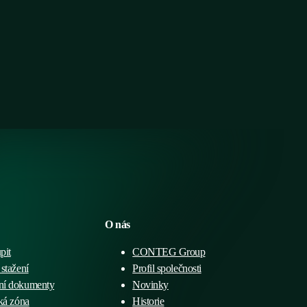
O nás
pit
CONTEG Group
stažení
Profil společnosti
ní dokumenty
Novinky
ká zóna
Historie