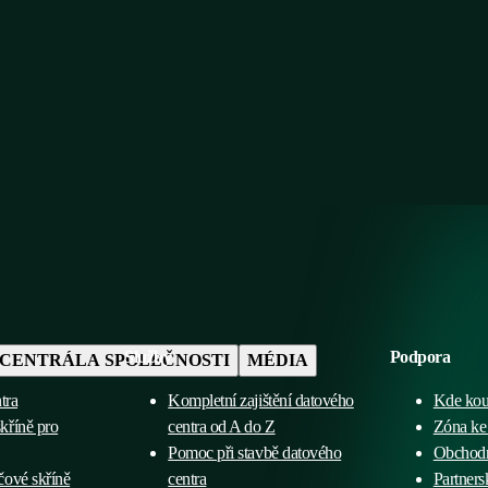
Služby
Podpora
CENTRÁLA SPOLEČNOSTI
MÉDIA
tra
Kompletní zajištění datového
Kde kou
kříně pro
centra od A do Z
Zóna ke 
Pomoc při stavbě datového
Obchod
čové skříně
centra
Partners