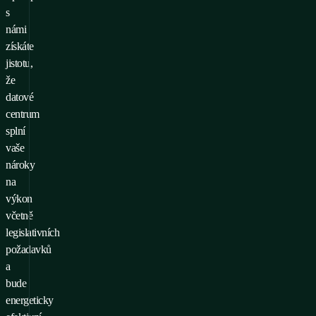
s
námi
získáte
jistotu,
že
datové
centrum
splní
vaše
nároky
na
výkon
včetně
legislativních
požadavků
a
bude
energeticky