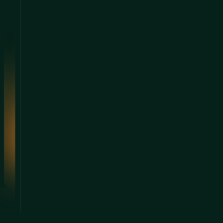
datového centra?
Nebo na nás máte
dotaz?
Lubomír
Vlasák
Obchodní ředitel pro ČR
a SR
+420 261 393 527
lubomir.vlasak@conteg.cz