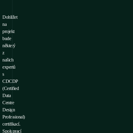
Dohlížet
na
projekt
bude
některý
z
našich
expertů
s
CDCDP
(Certified
Data
Centre
Design
Professional)
certifikací.
Spoluprací