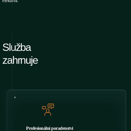
efektivní.
Služba
zahrnuje
Profesionální poradenství