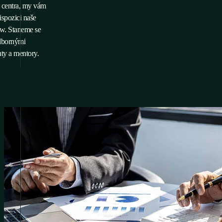
 centra, my vám
spozici naše
. Staneme se
dbornými
ty a mentory.