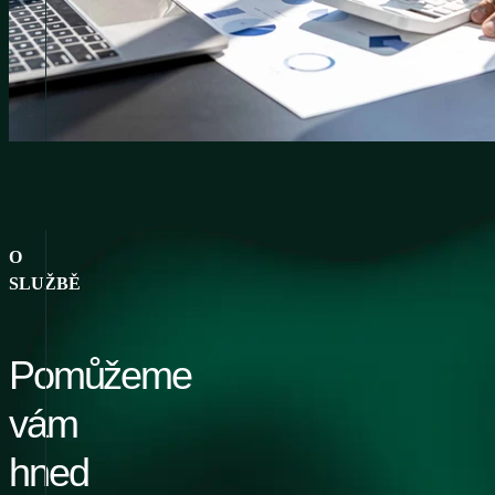
O
SLUŽBĚ
Pomůžeme
vám
hned