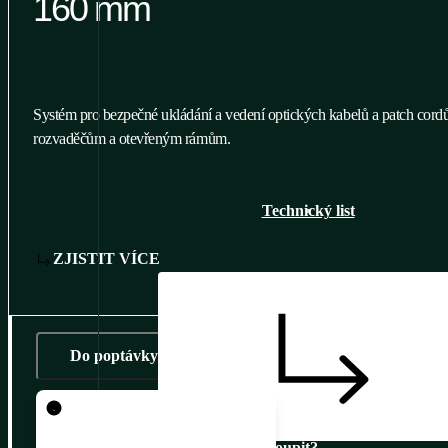
160 mm
Systém pro bezpečné ukládání a vedení optických kabelů a patch cor
rozvaděčům a otevřeným rámům.
Technický list
ZJISTIT VÍCE
Do poptávky
Pro přidání produktu do
Přídáno 
poptávky je nutné se
Kde koupit?