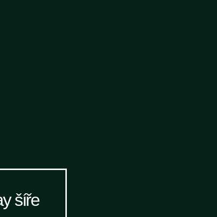
y šíře