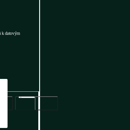
dů k datovým
do poptávky