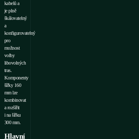
kabelů a
je plně
škálovatelný
a
konfigurovatelný
pro
možnost
volby
libovolných
tras.
Komponenty
šířky 160
mm lze
kombinovat
a rozšířit
i na šířku
300 mm.
Hlavní