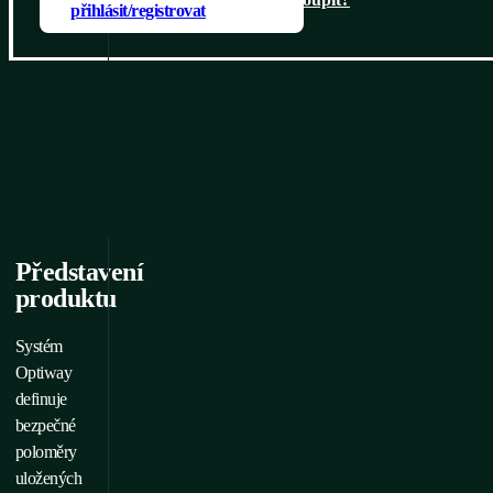
přihlásit/registrovat
Ko
Představení
produktu
Systém
Optiway
definuje
bezpečné
poloměry
uložených