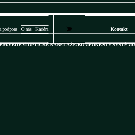
a podpora
O nás
Kariéra
Kontakt
Nastavení soukromí a cookies 🍪
TÉM
/
VEDENÍ OPTICKÉ KABELÁŽE
/
KOMPONENTY SYSTÉMU 
Webové stránky používají k poskytování služeb, personalizaci reklam a
analýze návštěvnosti soubory cookies.
Následující volbou souhlasíte s našimi
zásady ochrany osobních údajů
a cookies
. Svá nastavení můžete kdykoli změnit.
Ano, souhlasím
Nesouhlasím
Přizpůsobit