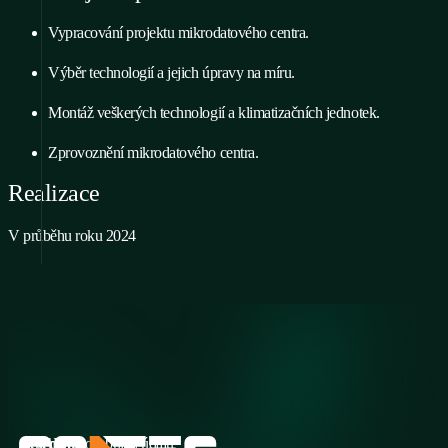
Vypracování projektu mikrodatového centra.
Výběr technologií a jejich úpravy na míru.
Montáž veškerých technologií a klimatizačních jednotek.
Zprovoznění mikrodatového centra.
Realizace
V průběhu roku 2024
Sledujte
Ochrana osobních údajů