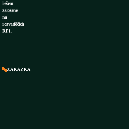
řešení
založené
na
rozvaděčích
RF1.
ZAKÁZKA