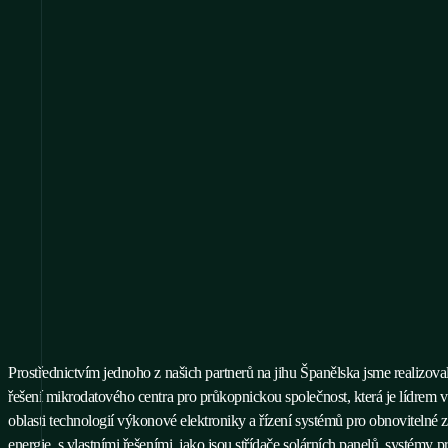
Prostřednictvím jednoho z našich partnerů na jihu Španělska jsme realizoval
řešení mikrodatového centra pro průkopnickou společnost, která je lídrem v
oblasti technologií výkonové elektroniky a řízení systémů pro obnovitelné 
energie, s vlastními řešeními, jako jsou střídače solárních panelů, systémy p