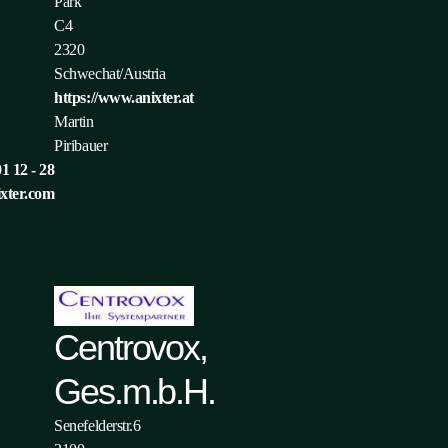
Park
C4
2320
Schwechat/Austria
https://www.anixter.at
Martin
Piribauer
1 12 - 28
xter.com
Centrovox,
Ges.m.b.H.
Senefelderstr.6