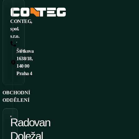
CONTEG,
spol.
s.r.o.
Tel.: +420 261 219 182
Štětkova
1638/18,
140 00
Praha 4
OBCHODNÍ
ODDĚLENÍ
Radovan
Doležal