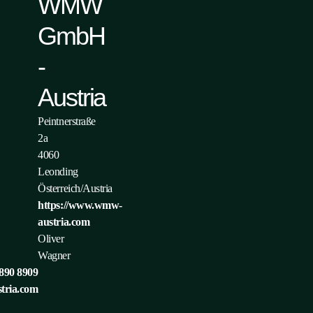
WMW
GmbH
-
Austria
Peintnerstraße
2a
4060
Leonding
Österreich/Austria
https://www.wmw-
austria.com
Oliver
Wagner
890 8909
ria.com