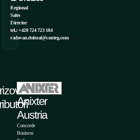
Regional
Sales
Director
tel.: +420 724 723 184
radovan.dolezal@conteg.com
rizovaní
Anixter
ributoři
Austria
Concorde
Business