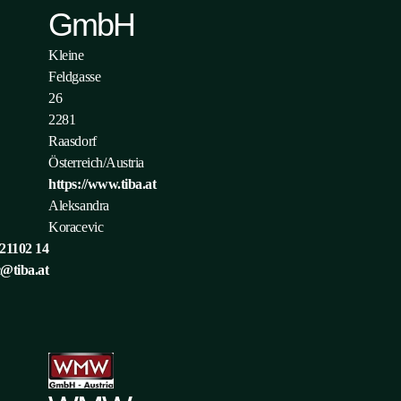
GmbH
Kleine
Feldgasse
26
2281
Raasdorf
Österreich/Austria
https://www.tiba.at
Aleksandra
Koracevic
21102 14
c@tiba.at