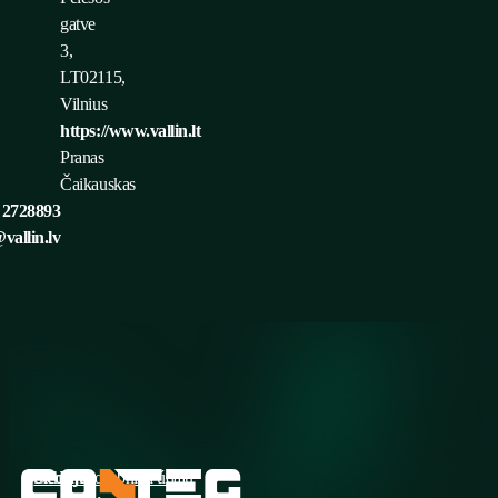
gatve
3,
LT02115,
Vilnius
https://www.vallin.lt
Pranas
Čaikauskas
 2728893
vallin.lv
Sledujte
Ochrana osobních údajů