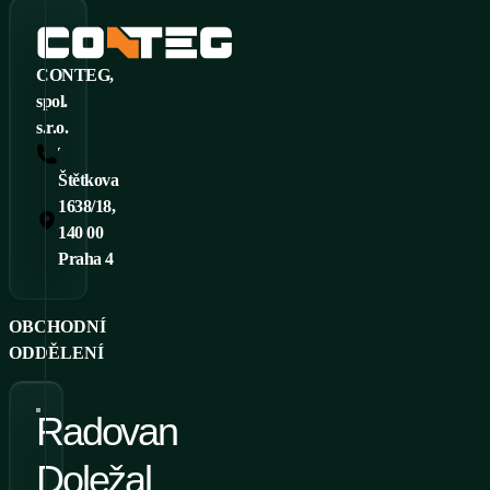
CONTEG,
spol.
s.r.o.
Tel.: +420 261 219 182
Štětkova
1638/18,
140 00
Praha 4
OBCHODNÍ
ODDĚLENÍ
Radovan
Doležal