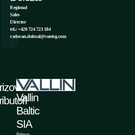
Regional
Sales
Director
tel.: +420 724 723 184
radovan.dolezal@conteg.com
rizovaní
Vallin
ributoři
Baltic
SIA
Pelesos