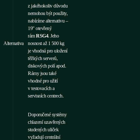
z jakéhokoliv důvodu
nemohou být použity,
nabízíme alternativu –
19" otevřený
rám
RSG4
. Jeho
Alternativa
nosnost až 1 500 kg
je vhodná pro uložení
těžkých serverů,
diskových polí apod.
Rámy jsou také
vhodné pro užití
v testovacích a
servisních centrech.
Doporučené systémy
chlazení uzavřených
studených uliček
vyžadují centrální