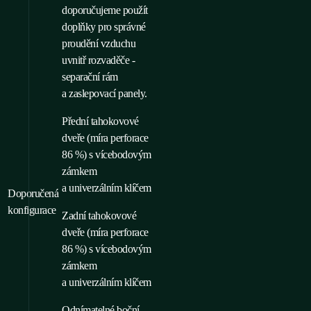
doporučujeme použít
doplňky pro správné
proudění vzduchu
uvnitř rozvaděče -
separační rám
a zaslepovací panely.
Přední tahokovové
dveře (míra perforace
86 %) s vícebodovým
zámkem
a univerzálním klíčem
Doporučená
konfigurace
Zadní tahokovové
dveře (míra perforace
86 %) s vícebodovým
zámkem
a univerzálním klíčem
Odnímatelné boční