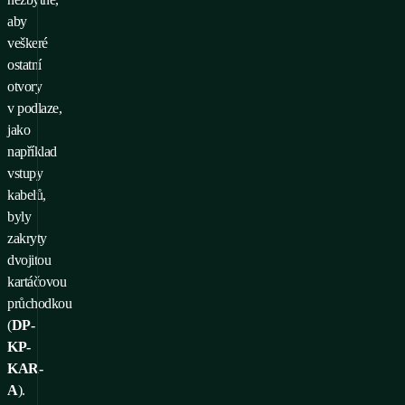
aby
veškeré
ostatní
otvory
v podlaze,
jako
například
vstupy
kabelů,
byly
zakryty
dvojitou
kartáčovou
průchodkou
(
DP-
KP-
KAR-
A
).