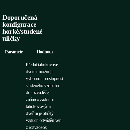
Doporučená
konfigurace
horké/studené
uličky
Parametr
Hodnota
Přední tahokovové
dveře umožňují
výbornou prostupnost
studeného vzduchu
do rozvaděče,
zatímco zadními
tahokovovými
dveřmi je ohřátý
vzduch odváděn ven
z rozvaděče;