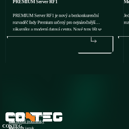
PREMIUM Server RF1
Me
PREMIUM Server RF1 je nový a bezkonkurenční
Jed
rozvaděč řady Premium určený pro nejnáročnější
roz
zákazníky a moderní datová centra. Nové typy lišt se
značením U pozic se velmi snadno upevňují, a přinášejí
tak mimořádnou variabilitu vnitřního uspořádání.
ZJISTIT VÍCE
Z
Sledujte
Ochrana osobních údajů
nás
Obchodní podmínky
CONTEG,
na
Přepnout jazyk