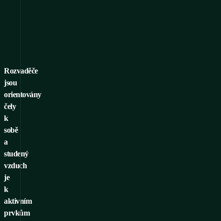
Rozvaděče
jsou
orientovány
čely
k
sobě
a
studený
vzduch
je
k
aktivním
prvkům