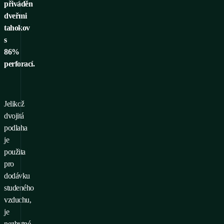
přiváděn
dveřmi
tahokov
s
86%
perforací.
Jelikož
dvojitá
podlaha
je
použita
pro
dodávku
studeného
vzduchu,
je
nezbytné,