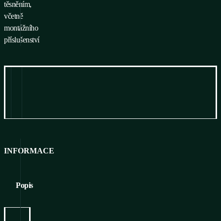
těsněním,
včetně
montážního
příslušenství
Informace
Ke stažení
INFORMACE
Popis