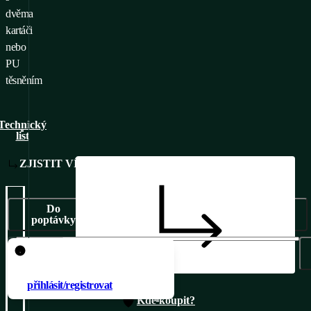
dvěma
kartáči
nebo
PU
těsněním
Technický
list
ZJISTIT VÍCE
Do
poptávky
Pro přidání produktu do
Přídáno do poptávky
poptávky je nutné se
přihlásit/registrovat
Kde koupit?