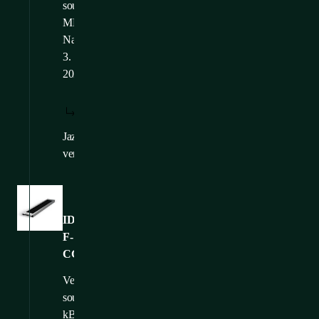
souboru: 4,91
MB
Nahráno: 8.
3.
2025
STÁHNOUT:
ZOBRAZIT:
/
CS
CS
Jazykové
EN
,
FR
verze:
Obrázky
ID-
F-
CG106
Velikost
souboru: 60,71
kB