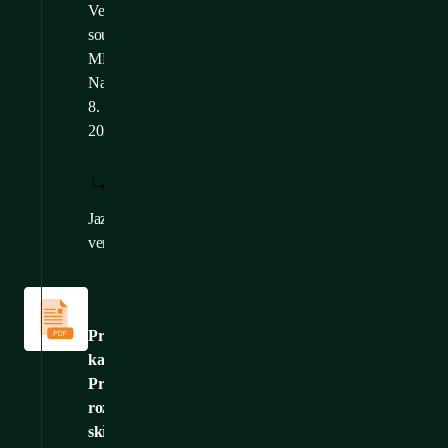
Velikost
souboru: 1,46
MB
Nahráno: 6.
8.
2026
STÁHNOUT:
ZOBRAZIT:
/
CS
CS
Jazykové
EN
,
DE
verze:
Katalogy
a
brožury
Produktový
katalog:
Průmyslové
rozvaděčové
skříně