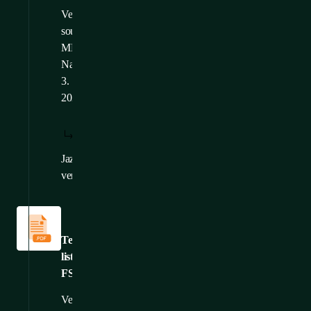
Velikost
souboru: 14,62
MB
Nahráno: 27.
3.
2025
STÁHNOUT:
ZOBRAZIT:
/
CS
CS
Jazykové
EN
,
FR
,
DE
verze:
Technické
listy
Technický
list:
FSE
Velikost