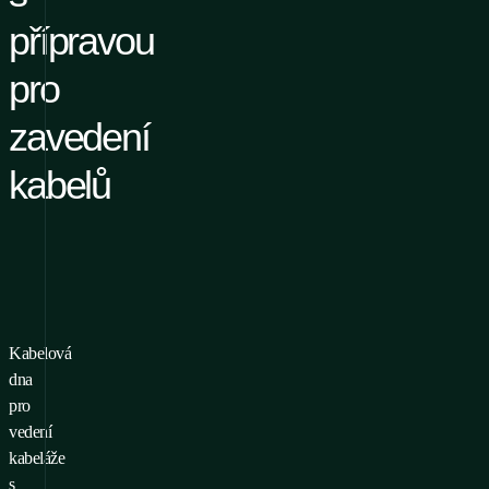
přípravou
pro
zavedení
kabelů
Kabelová
o přidání produktu do
dna
líbených je nutné se
pro
ihlásit/registrovat
vedení
kabeláže
s