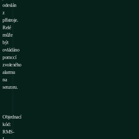
odeslán
z
přístroje.
Relé
může
být
ovládáno
pomocí
zvoleného
alarmu
na
senzoru.
Objednací
kód:
RMS-