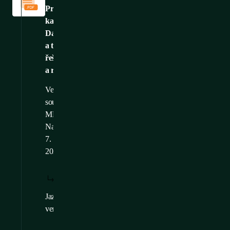
Produktový
katalog:
Datová
a telekomunikační
řešení
a rozvaděče
Velikost
souboru: 54,01
MB
Nahráno: 24.
7.
2026
STÁHNOUT:
ZOBRAZIT:
/
CS
CS
Jazykové
EN
,
FR
,
DE
verze: