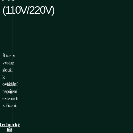
(110V/220V)
Řízený
o přidání produktu do
výstup
líbených je nutné se
slouží
ihlásit/registrovat
k
ovládání
napájení
externích
zařízení.
Technický
list