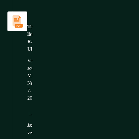
Technické
listy
Technický
list:
RAMOS
Ultra
Velikost
souboru: 2,29
MB
Nahráno: 16.
7.
2026
STÁHNOUT:
ZOBRAZIT:
/
CS
CS
Jazykové
EN
,
FR
,
DE
verze: