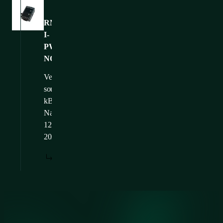
Obrázky
RMS-
I-
PWR-
NO_web
Velikost
souboru: 125,19
kB
Nahráno: 17.
12.
2024
STÁHNOUT