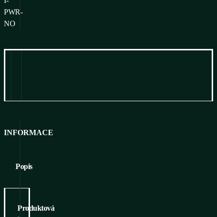
I-
PWR-
NO
Informace
Ke stažení
INFORMACE
Popis
Produktová