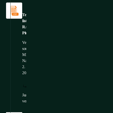
Technické
listy
Technický
list:
RAMOS
Plus
Velikost
souboru: 2,11
MB
Nahráno: 17.
2.
2025
STÁHNOUT:
ZOBRAZIT:
/
CS
CS
Jazykové
EN
,
FR
verze: