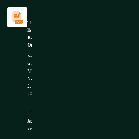
Technické
listy
Technický
list:
RAMOS
Optimax
Velikost
souboru: 2,21
MB
Nahráno: 17.
2.
2025
STÁHNOUT:
ZOBRAZIT:
/
CS
CS
Jazykové
EN
,
FR
verze: