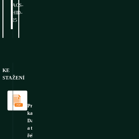
ACS-
HID-
25
KE
STAŽENÍ
Katalogy
a
brožury
Produktový
katalog:
Datová
a telekomunikační
řešení