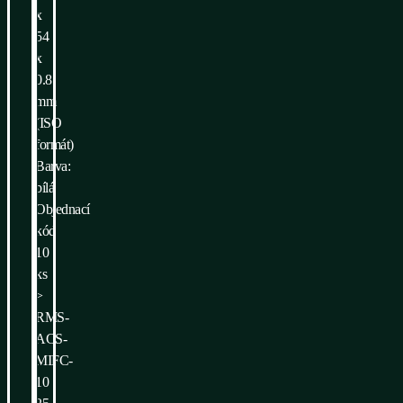
x
54
x
0.8
mm
(ISO
formát)
Barva:
bílá
Objednací
kód
10
ks
>
RMS-
ACS-
MIFC-
10