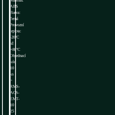
Materiál:
ABS
Barva:
černá
Provozní
teplota:
-20°C
až
+80°C
Objednací
kód
10
ks
>
RMS-
ACS-
EMT-
10
25