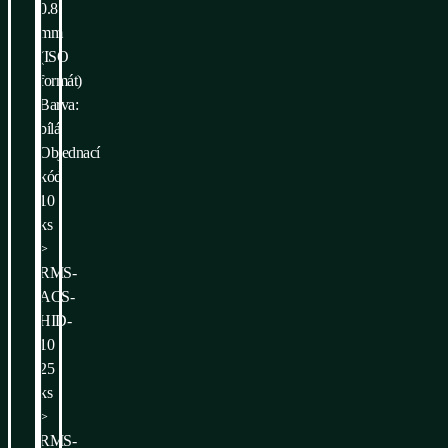
0.8
mm
(ISO
formát)
Barva:
bílá
Objednací
kód
10
ks
>
RMS-
ACS-
HID-
10
25
ks
>
RMS-