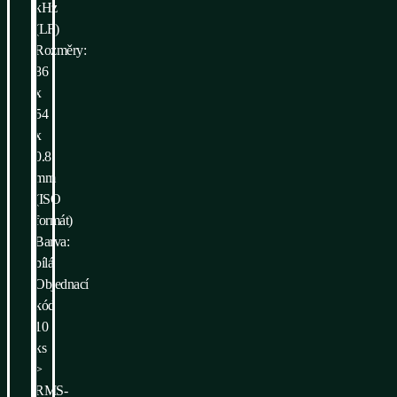
kHz
(LF)
Rozměry:
86
x
54
x
0.8
mm
(ISO
formát)
Barva:
bílá
Objednací
kód
10
ks
>
RMS-