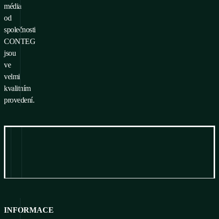
média
od
společnosti
CONTEG
jsou
ve
velmi
kvalitním
provedení.
Informace
Ke stažení
INFORMACE