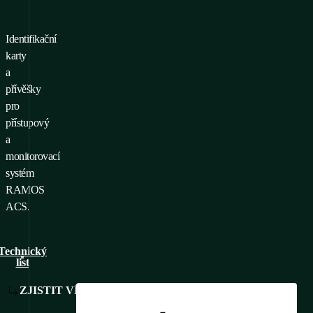
Identifikační
o přidání produktu do
karty
líbených je nutné se
a
ihlásit/registrovat
přívěšky
pro
přístupový
a
monitorovací
systém
RAMOS
ACS.
Technický
list
ZJISTIT VÍCE