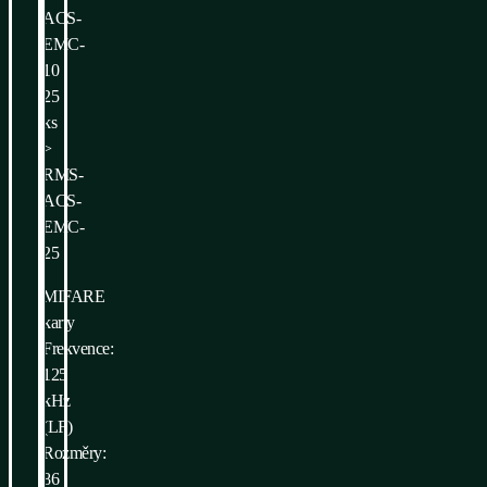
ACS-
EMC-
10
25
ks
>
RMS-
ACS-
EMC-
25
MIFARE
karty
Frekvence:
125
kHz
(LF)
Rozměry:
86