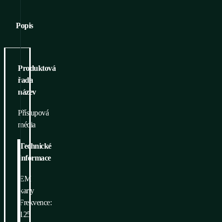
Popis
Produktová
řada
název
Přístupová
média
Technické
informace
EM
karty
Frekvence:
125