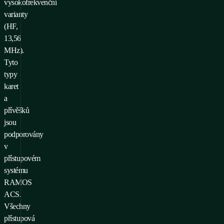
vysokofrekvenční
varianty
(HF,
13,56
MHz).
Tyto
typy
karet
a
přívěšků
jsou
podporovány
v
přístupovém
systému
RAMOS
ACS.
Všechny
přístupová