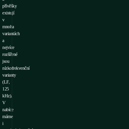
přívěšky
existují
v
mnoha
variantách
a
nejvíce
rozšířené
jsou
nízkofrekvenční
varianty
(LF,
125
kHz).
V
nabíce
máme
i