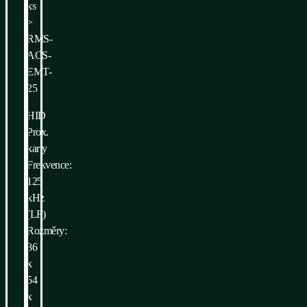
ks
>
RMS-
ACS-
EMT-
25
HID
Prox.
karty
Frekvence:
125
kHz
(LF)
Rozměry:
86
x
54
x