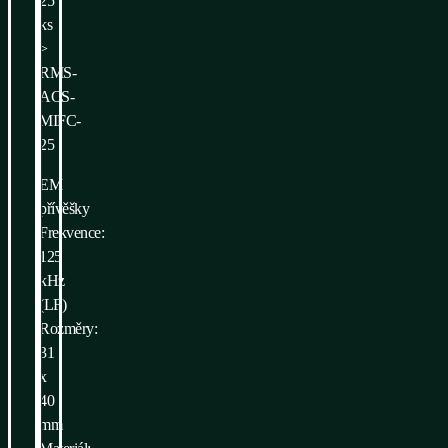
25
ks
>
RMS-
ACS-
MIFC-
25
EM
přívěšky
Frekvence:
125
kHz
(LF)
Rozměry:
31
x
40
mm