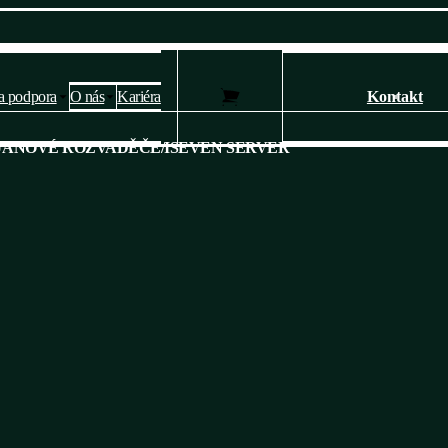
a podpora
O nás
Kariéra
Kontakt
Nastavení soukromí a cookies 🍪
JANOVÉ ROZVADĚČE
/
ISEVEN SERVER
Webové stránky používají k poskytování služeb, personalizaci reklam a
analýze návštěvnosti soubory cookies.
Následující volbou souhlasíte s našimi
zásady ochrany osobních údajů
a cookies
. Svá nastavení můžete kdykoli změnit.
Ano, souhlasím
Nesouhlasím
Přizpůsobit