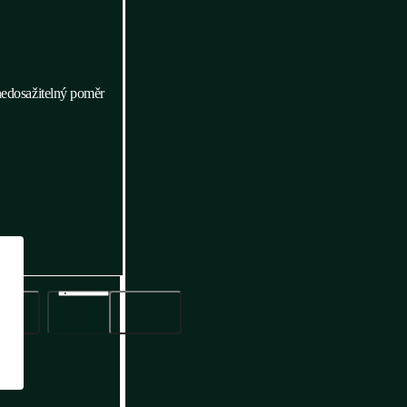
 nedosažitelný poměr
Přídáno do poptávky