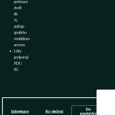
perforace
dveří
86
%
snižuje
spotřebu
ventilátoru
serveru
Lišty
podporují
PDU
0U
Do
Informace
Ke stažení
poptávky