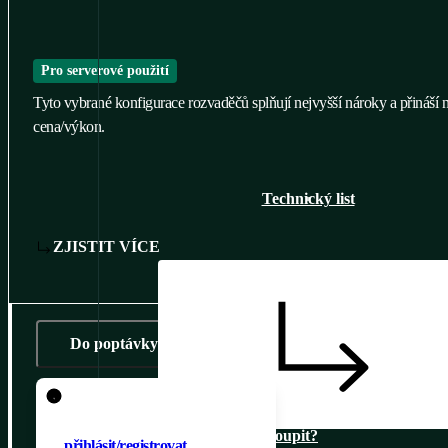
Pro serverové použití
Tyto vybrané konfigurace rozvaděčů splňují nejvyšší nároky a přináší
cena/výkon.
Technický list
ZJISTIT VÍCE
Do poptávky
Pro přidání produktu do
poptávky je nutné se
Kde koupit?
přihlásit/registrovat