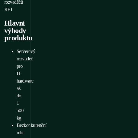
rozvaděčů
RF1
Hlavní
výhody
produktu
Serverový
rozvaděč
pro
IT
hardware
až
do
1
500
kg
Bezkonkurenční
míra