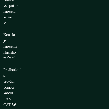
vstupního
napájení
je 0 až 5
V.
Kontakt
je
napájen z
hlavního
zařízení.
Prodloužení
se
provádí
pomocí
kabelu
LAN
CAT 5/6