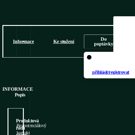
Do
Informace
Ke stažení
poptávky
Pro přidání produktu
poptávky je nutné se
přihlásit/registrovat
INFORMACE
Popis
Produktová
Bezpotenciálový
řada
kontakt