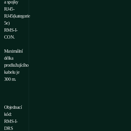
a spojky
RJ45-
RJ45(kategorie
5e)
RMS-I-
CON.
Maximální
délka
prodlužujícího
kabelu je
300 m.
Objednací
kód:
RMS-I-
DRS