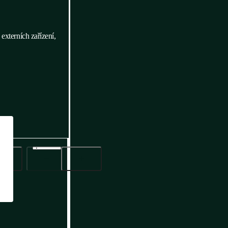
externích zařízení,
Přídáno do poptávky