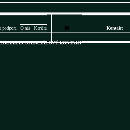
a podpora
O nás
Kariéra
Kontakt
Nastavení soukromí a cookies 🍪
LTRA
/
BEZPOTENCIÁLOVÝ KONTAKT
Webové stránky používají k poskytování služeb, personalizaci reklam a
analýze návštěvnosti soubory cookies.
Následující volbou souhlasíte s našimi
zásady ochrany osobních údajů
a cookies
. Svá nastavení můžete kdykoli změnit.
Ano, souhlasím
Nesouhlasím
Přizpůsobit