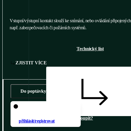
Vstupní/výstupní kontakt slouží ke snímání, nebo ovládání připojených 
např. zabezpečovacích či požárních systémů.
Technický list
ZJISTIT VÍCE
Do poptávky
Pro přidání produktu do
poptávky je nutné se
Kde koupit?
přihlásit/registrovat