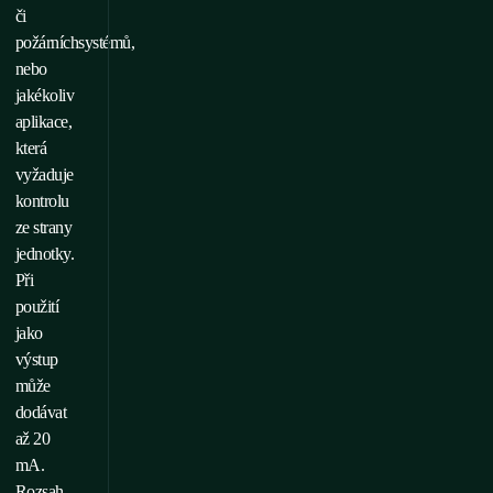
či
požárníchsystémů,
nebo
jakékoliv
aplikace,
která
vyžaduje
kontrolu
ze strany
jednotky.
Při
použití
jako
výstup
může
dodávat
až 20
mA.
Rozsah