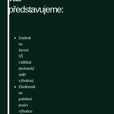
představujeme:
Znalosti
na
úrovni
SŠ
vzdělání
(technický
směr
výhodou)
Zkušenosti
na
podobné
pozici
výhodou