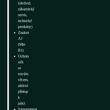
(obchod,
zákaznický
servis,
technické
produkty)
Znalost
AJ
(Min
B1)
Ochota
učit
se
novým
věcem,
aktivní
přístup
k
práci
Samostatnost