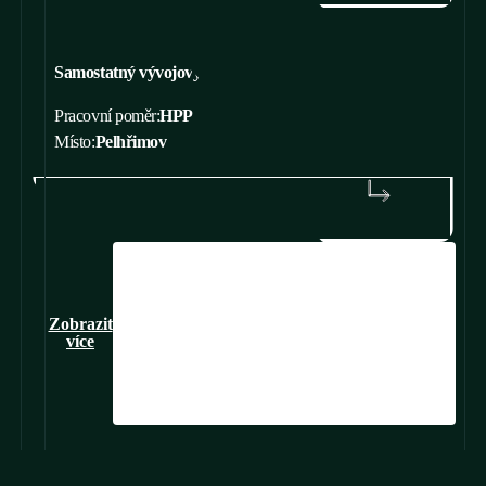
Samostatný vývojový pracovník
Pracovní poměr:
HPP
Místo:
Pelhřimov
ZJISTIT VÍCE
Zobrazit
více
01
02
03