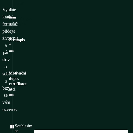
mail
Vyplňte
krátký
Průvodní
formulář,
dopis
přidejte
životopis
Životopis
*
a
pár
slov
o
Motivační
sobě
dopis,
a
certifikace
brzy
atd.
se
vám
ozveme.
Souhlasím
se