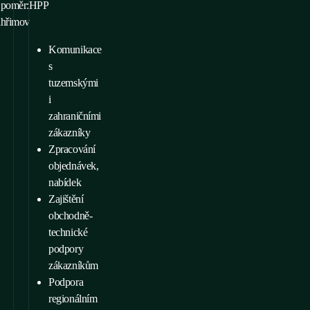
 poměr:
HPP
lhřimov
Komunikace
s
tuzemskými
i
zahraničními
zákazníky
Zpracování
objednávek,
nabídek
Zajištění
obchodně-
technické
podpory
zákazníkům
Podpora
regionálním