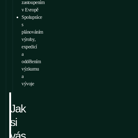
zastoupením
v Evropě
Spolupráce
s
plánováním
výroby,
expedicí
a
oddělením
výzkumu
a
vývoje
Jak
si
vás