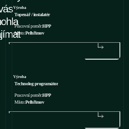
vás
Výroba
Topenář / instalatér
ohla
Pracovní poměr:
HPP
jímat
Místo:
Pelhřimov
ZJISTIT VÍCE
Výroba
Technolog programátor
Pracovní poměr:
HPP
Místo:
Pelhřimov
ZJISTIT VÍCE