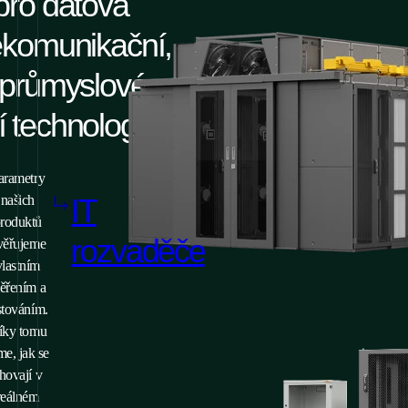
pro datová
lekomunikační,
, průmyslové
í technologie
arametry
IT
našich
roduktů
rozvaděče
věřujeme
vlastním
ěřením a
stováním.
íky tomu
me, jak se
hovají v
reálném