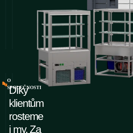
O
Díky
SPOLEČNOSTI
klientům
rosteme
i my. Za