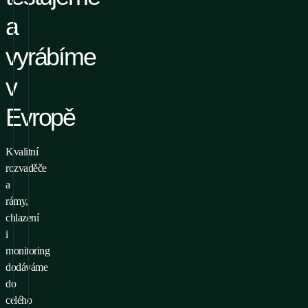
a
vyrábíme
v
Evropě
Kvalitní
rozvaděče
a
rámy,
chlazení
i
monitoring
dodáváme
do
celého