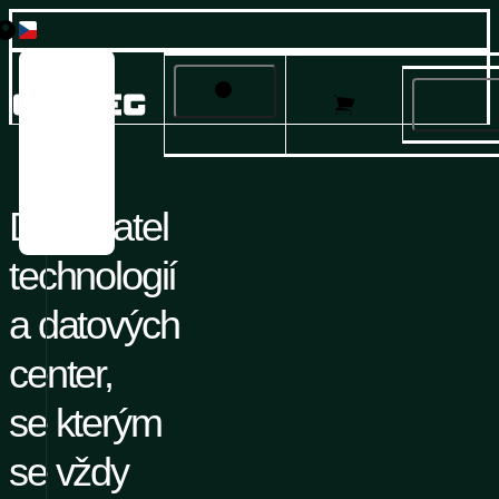
Česky
English
Français
Produkty
Deutsch
Italiano
Řešení
Русский
Dodavatel
Español
Služby a podpora
technologií
O nás
a datových
Kariéra
center,
se kterým
se vždy