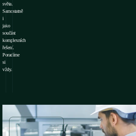
světa.
Samostatně
i
jako
součást
komplexních
řešení.
Poradíme
si
vždy.