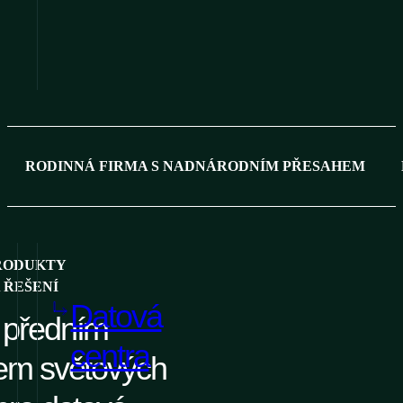
RODINNÁ FIRMA S NADNÁRODNÍM PŘESAHEM
RODUKTY
 ŘEŠENÍ
Datová
 předním
centra
em světových