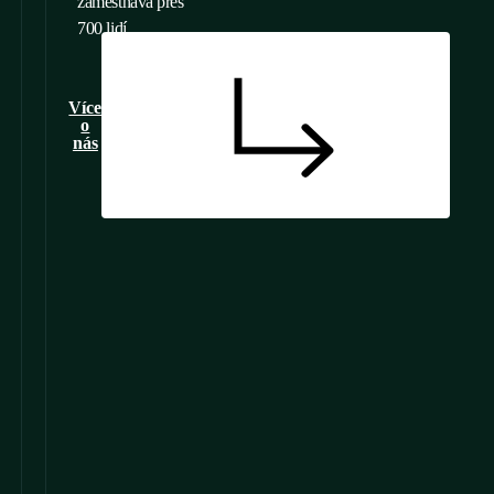
zaměstnává přes
700 lidí.
Více
o
nás