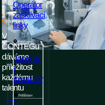
Operátor
zasklívací
KARIÉRA
linky
V
Pelhřimov
CONTEGu
dáváme
Topenář
příležitost
/
každému
instalatér
talentu
Pelhřimov
PROČ