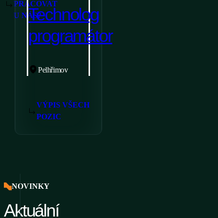
PRACOVAT
Technolog
U NÁS?
programátor
Pelhřimov
VÝPIS VŠECH
POZIC
NOVINKY
Aktuální