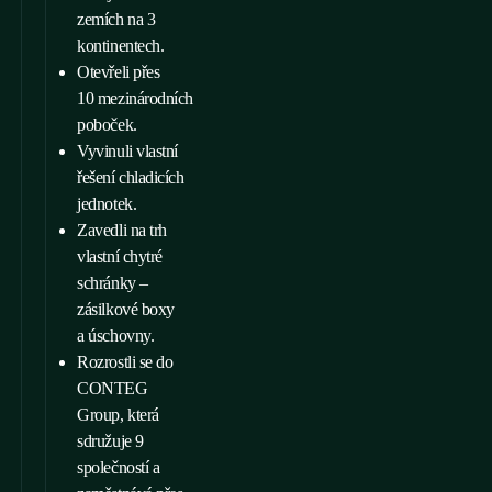
zemích na 3
kontinentech.
Otevřeli přes
10 mezinárodních
poboček.
Vyvinuli vlastní
řešení chladicích
jednotek.
Zavedli na trh
vlastní chytré
schránky –
zásilkové boxy
a úschovny.
Rozrostli se do
CONTEG
Group, která
sdružuje 9
společností a