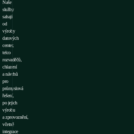
Naše
služby
sahají
od
výroby
datových
center,
telco
rozvaděčů,
chlazení
a návrhů
pro
průmyslová
řešení,
po jejich
výrobu
a zprovoznění,
včetně
integrace