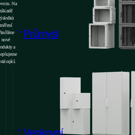
ovozu. Na
základě
ýsledků
měření
Průmysl
řinášíme
nové
rodukty a
lepšujeme
 stávající.
Venkovní