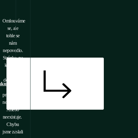
Omlouváme
se, ale
tohle se
nám
nepovedlo.
Stránka, na
kterou se
chcete
dostat, je s
nku
největší
pravděpodobností
nedostupná.
Anebo
neexistuje.
Chybu
jsme zaslali