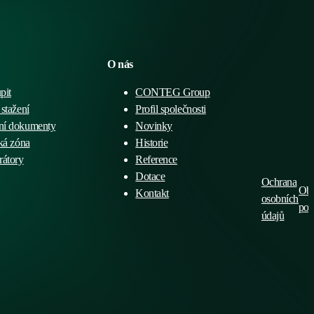
O nás
pit
CONTEG Group
stažení
Profil společnosti
ní dokumenty
Novinky
ká zóna
Historie
rátory
Reference
Dotace
Ochrana
Ob
Kontakt
osobních
po
údajů