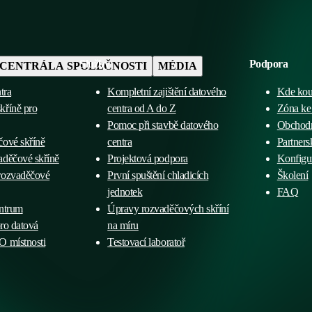
Služby
Podpora
CENTRÁLA SPOLEČNOSTI
MÉDIA
tra
Kompletní zajištění datového
Kde kou
kříně pro
centra od A do Z
Zóna ke 
Pomoc při stavbě datového
Obchod
čové skříně
centra
Partners
aděčové skříně
Projektová podpora
Konfigu
rozvaděčové
První spuštění chladicích
Školení
jednotek
FAQ
entrum
Úpravy rozvaděčových skříní
pro datová
na míru
O místnosti
Testovací laboratoř