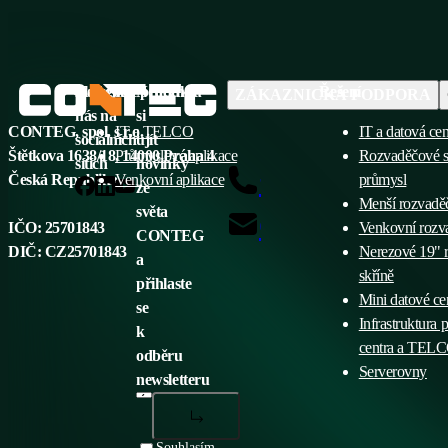
Sledujte
Kategorie produktů
Nenechte
Řešení
ZÁKAZNICKÁ PODPORA
nás na
si
CONTEG, spol. s r.o.
IT a TELCO
IT a datová cen
sociálních
ujít
Štětkova 1638/18, 14000 Praha 4
Průmyslové aplikace
Rozvaděčové s
sítích
novinky
+420 565 300 329
Česká Republika
Venkovní aplikace
průmysl
ze
Menší rozvadě
světa
obchod@conteg.cz
IČO: 25701843
Venkovní rozv
CONTEG
DIČ: CZ25701843
Nerezové 19" 
a
skříně
přihlaste
Mini datové c
se
Infrastruktura 
k
centra a TELC
odběru
Serverovny
newsletteru
Souhlasím