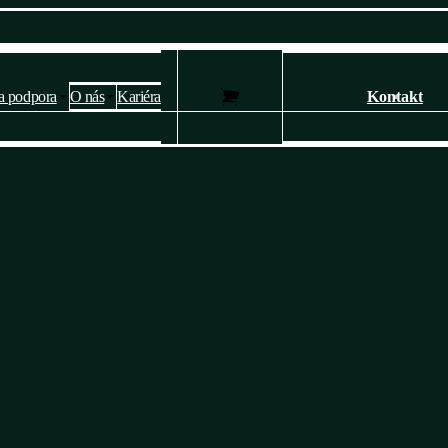
a podpora
O nás
Kariéra
Kontakt
Nastavení soukromí a cookies 🍪
Webové stránky používají k poskytování služeb, personalizaci reklam a
analýze návštěvnosti soubory cookies.
Následující volbou souhlasíte s našimi
zásady ochrany osobních údajů
a cookies
. Svá nastavení můžete kdykoli změnit.
Ano, souhlasím
Nesouhlasím
Přizpůsobit