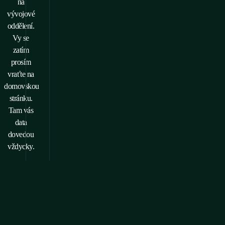
na
vývojové
oddělení.
Vy se
zatím
prosím
vraťte na
domovskou
stránku.
Tam vás
data
dovedou
vždycky.