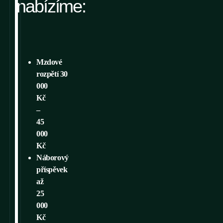
nabízíme:
Mzdové
rozpětí 30
000
Kč
–
45
000
Kč
Náborový
příspěvek
až
25
000
Kč