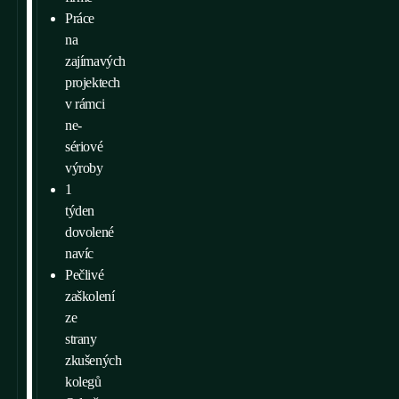
Práce
na
zajímavých
projektech
v rámci
ne-
sériové
výroby
1
týden
dovolené
navíc
Pečlivé
zaškolení
ze
strany
zkušených
kolegů