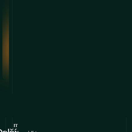
pozici doplňující
dotazy?
Nebojte se ozvat, rádi odpovíme nebo poradíme.
HR
kariera@conteg.cz
IT
Zobrazit vše
Výroba
Obchod
IT