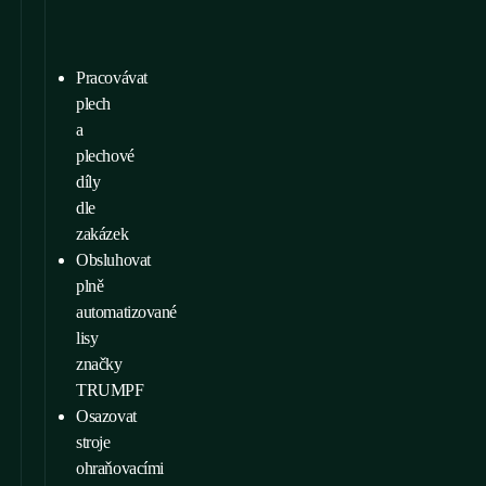
Pracovávat
plech
a
plechové
díly
dle
zakázek
Obsluhovat
plně
automatizované
lisy
značky
TRUMPF
Osazovat
stroje
ohraňovacími