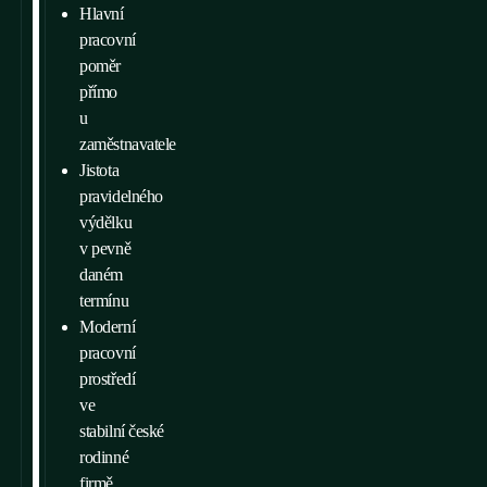
Hlavní
pracovní
poměr
přímo
u
zaměstnavatele
Jistota
pravidelného
výdělku
v pevně
daném
termínu
Moderní
pracovní
prostředí
ve
stabilní české
rodinné
firmě