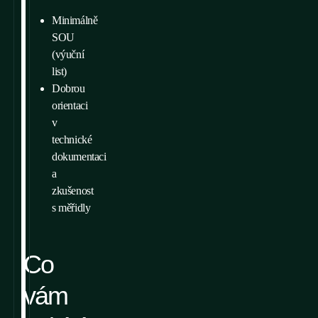
Minimálně
SOU
(výuční
list)
Dobrou
orientaci
v
technické
dokumentaci
a
zkušenost
s měřidly
Co
vám