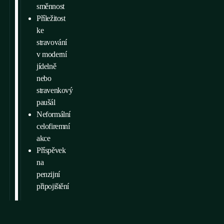
směnnost
Příležitost
ke
stravování
v moderní
jídelně
nebo
stravenkový
paušál
Neformální
celofiremní
akce
Příspěvek
na
penzijní
připojištění