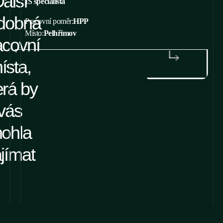
alší
IS specialista
dobná
Pracovní poměr:
HPP
Místo:
Pelhřimov
acovní
ísta,
ZJISTIT VÍCE
erá by
vás
ohla
jímat