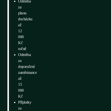
Odměna
za
plnou
docházku
až
12
000
Kč
ročně
Odměna
za
doporučení
zaměstnance
až
15
000
Kč
Příplatky
za