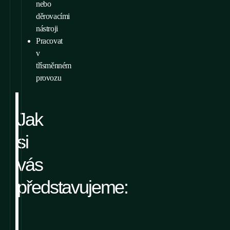
nebo
děrovacími
nástroji
Pracovat
v
třísměnném
provozu
Jak
si
vás
představujeme: