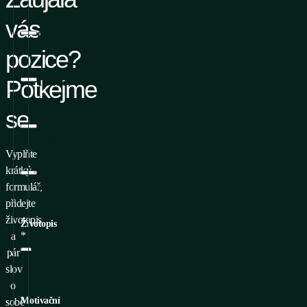
vás
Příjmení
pozice?
Potkejme
Telefon
se
E-
mail
Vyplňte
krátký
Průvodní
formulář,
dopis
přidejte
životopis
Životopis
*
a
pár
slov
o
Motivační
sobě